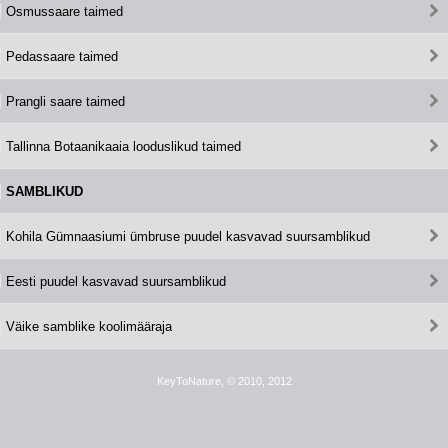
Osmussaare taimed
Pedassaare taimed
Prangli saare taimed
Tallinna Botaanikaaia looduslikud taimed
SAMBLIKUD
Kohila Gümnaasiumi ümbruse puudel kasvavad suursamblikud
Eesti puudel kasvavad suursamblikud
Väike samblike koolimääraja
KeyToNature, © 2010, 2012