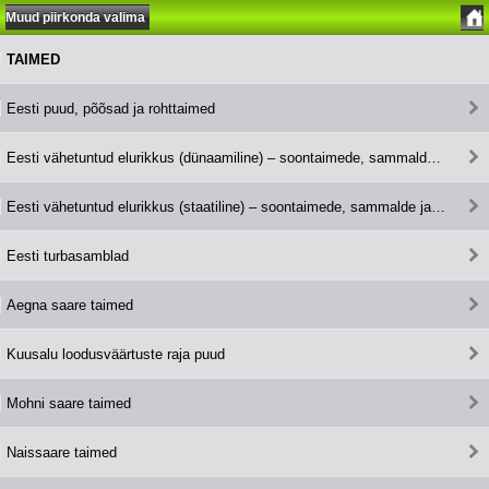
Muud piirkonda valima
TAIMED
Eesti puud, põõsad ja rohttaimed
Eesti vähetuntud elurikkus (dünaamiline) – soontaimede, sammalde ja samblike kaitsealused, ohustatud ja tunnusliigid
Eesti vähetuntud elurikkus (staatiline) – soontaimede, sammalde ja samblike kaitsealused, ohustatud ja tunnusliigid
Eesti turbasamblad
Aegna saare taimed
Kuusalu loodusväärtuste raja puud
Mohni saare taimed
Naissaare taimed